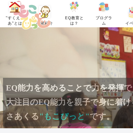
親子さあくるもこぴっと
"すくえ・
EQ教育と
プログラ
あ"とは
事業紹介
は？
ム
イ
EQ能力を高めることで力を発揮
大注目のEQ能力を親子で身に着
さあくる
"もこぴっと"
です。